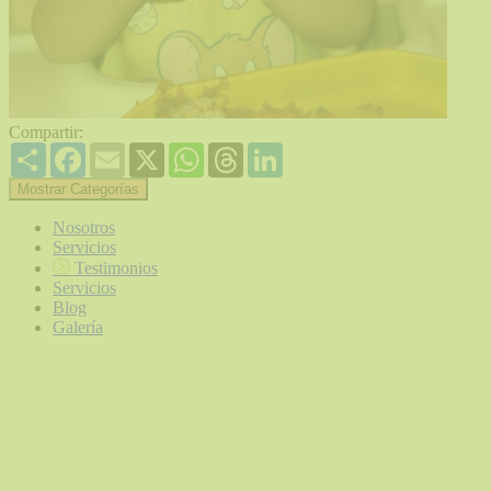
Compartir:
Share
Facebook
Email
X
WhatsApp
Threads
LinkedIn
Mostrar Categorías
Nosotros
Servicios
Testimonios
Servicios
Blog
Galería
CONTACTO Y UBICACIÓN