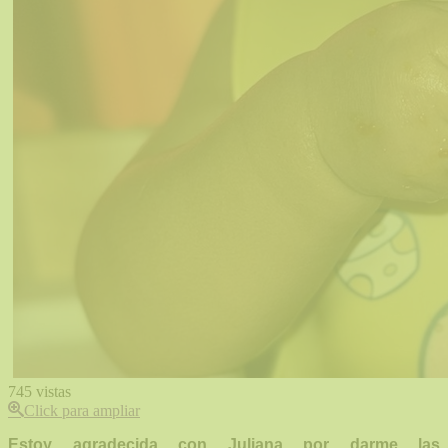
745
vistas
Click para ampliar
Estoy agradecida con Juliana por darme las